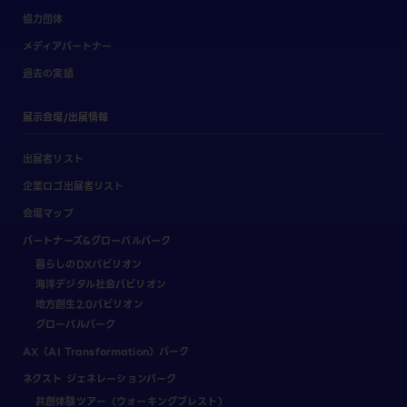
協力団体
メディアパートナー
過去の実績
展示会場/出展情報
出展者リスト
企業ロゴ出展者リスト
会場マップ
パートナーズ&グローバルパーク
暮らしのDXパビリオン
海洋デジタル社会パビリオン
地方創生2.0パビリオン
グローバルパーク
AX（AI Transformation）パーク
ネクスト ジェネレーションパーク
共創体験ツアー（ウォーキングブレスト）