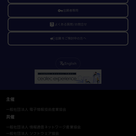
vpn_key
出展者専用
live_help
よくある質問/お問合せ
campaign
出展をご検討中の方へ
English
translate
主催
一般社団法人 電子情報技術産業協会
共催
一般社団法人 情報通信ネットワーク産業協会
一般社団法人 ソフトウェア協会