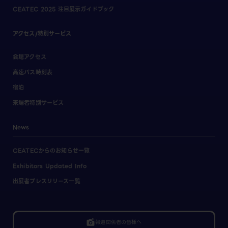
CEATEC 2025 注目展示ガイドブック
アクセス/特別サービス
会場アクセス
高速バス時刻表
宿泊
来場者特別サービス
News
CEATECからのお知らせ一覧
Exhibitors Updated Info
出展者プレスリリース一覧
linked_camera
報道関係者の皆様へ