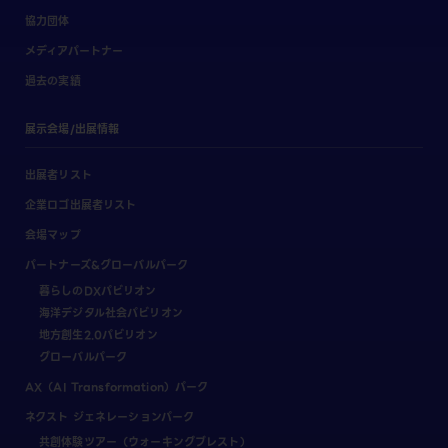
協力団体
メディアパートナー
過去の実績
展示会場/出展情報
出展者リスト
企業ロゴ出展者リスト
会場マップ
パートナーズ&グローバルパーク
暮らしのDXパビリオン
海洋デジタル社会パビリオン
地方創生2.0パビリオン
グローバルパーク
AX（AI Transformation）パーク
ネクスト ジェネレーションパーク
共創体験ツアー（ウォーキングブレスト）