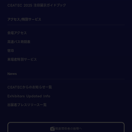
CEATEC 2025 注目展示ガイドブック
アクセス/特別サービス
会場アクセス
高速バス時刻表
宿泊
来場者特別サービス
News
CEATECからのお知らせ一覧
Exhibitors Updated Info
出展者プレスリリース一覧
linked_camera
報道関係者の皆様へ