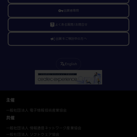
vpn_key
出展者専用
live_help
よくある質問/お問合せ
campaign
出展をご検討中の方へ
English
translate
主催
一般社団法人 電子情報技術産業協会
共催
一般社団法人 情報通信ネットワーク産業協会
一般社団法人 ソフトウェア協会