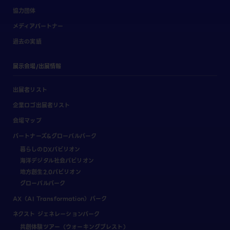
協力団体
メディアパートナー
過去の実績
展示会場/出展情報
出展者リスト
企業ロゴ出展者リスト
会場マップ
パートナーズ&グローバルパーク
暮らしのDXパビリオン
海洋デジタル社会パビリオン
地方創生2.0パビリオン
グローバルパーク
AX（AI Transformation）パーク
ネクスト ジェネレーションパーク
共創体験ツアー（ウォーキングブレスト）