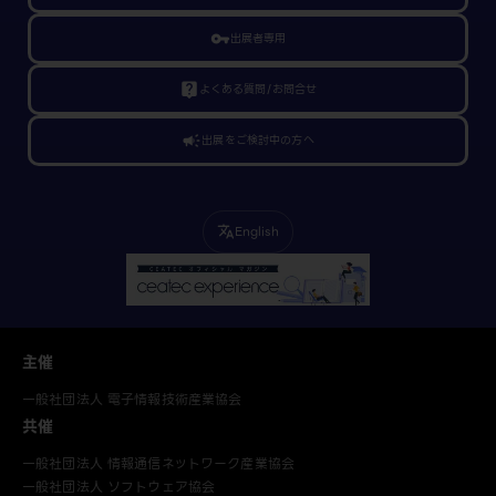
vpn_key
出展者専用
live_help
よくある質問/お問合せ
campaign
出展をご検討中の方へ
English
translate
主催
一般社団法人 電子情報技術産業協会
共催
一般社団法人 情報通信ネットワーク産業協会
一般社団法人 ソフトウェア協会