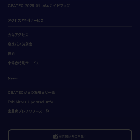
CEATEC 2025 注目展示ガイドブック
アクセス/特別サービス
会場アクセス
高速バス時刻表
宿泊
来場者特別サービス
News
CEATECからのお知らせ一覧
Exhibitors Updated Info
出展者プレスリリース一覧
linked_camera
報道関係者の皆様へ