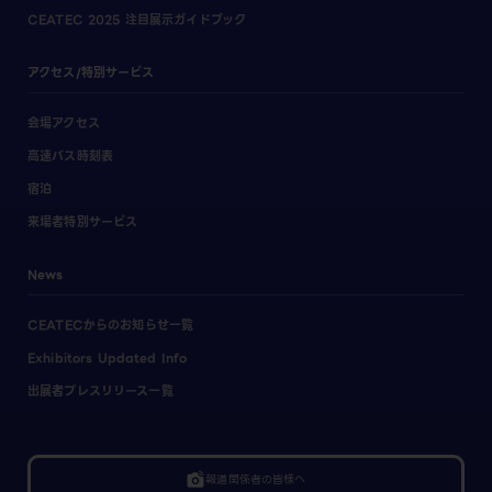
CEATEC 2025 注目展示ガイドブック
アクセス/特別サービス
会場アクセス
高速バス時刻表
宿泊
来場者特別サービス
News
CEATECからのお知らせ一覧
Exhibitors Updated Info
出展者プレスリリース一覧
linked_camera
報道関係者の皆様へ