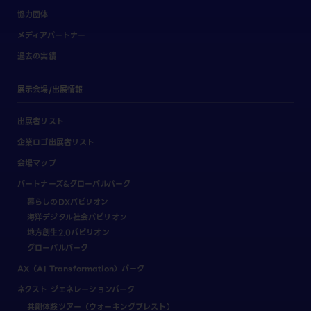
協力団体
メディアパートナー
過去の実績
展示会場/出展情報
出展者リスト
企業ロゴ出展者リスト
会場マップ
パートナーズ&グローバルパーク
暮らしのDXパビリオン
海洋デジタル社会パビリオン
地方創生2.0パビリオン
グローバルパーク
AX（AI Transformation）パーク
ネクスト ジェネレーションパーク
共創体験ツアー（ウォーキングブレスト）