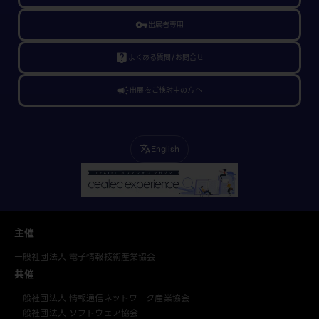
vpn_key
出展者専用
live_help
よくある質問/お問合せ
campaign
出展をご検討中の方へ
English
translate
主催
一般社団法人 電子情報技術産業協会
共催
一般社団法人 情報通信ネットワーク産業協会
一般社団法人 ソフトウェア協会