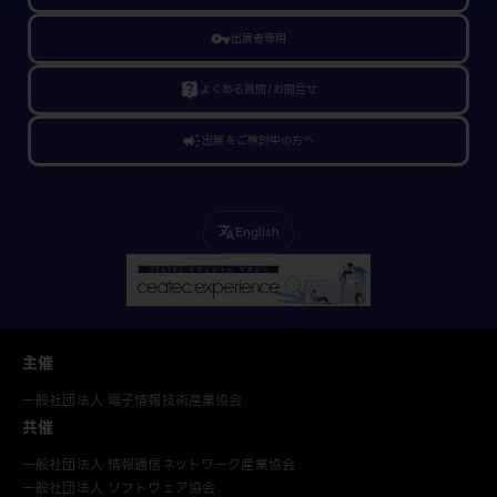
vpn_key
出展者専用
live_help
よくある質問/お問合せ
campaign
出展をご検討中の方へ
English
translate
主催
一般社団法人 電子情報技術産業協会
共催
一般社団法人 情報通信ネットワーク産業協会
一般社団法人 ソフトウェア協会