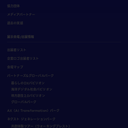
協力団体
メディアパートナー
過去の実績
展示会場/出展情報
出展者リスト
企業ロゴ出展者リスト
会場マップ
パートナーズ&グローバルパーク
暮らしのDXパビリオン
海洋デジタル社会パビリオン
地方創生2.0パビリオン
グローバルパーク
AX（AI Transformation）パーク
ネクスト ジェネレーションパーク
共創体験ツアー（ウォーキングブレスト）