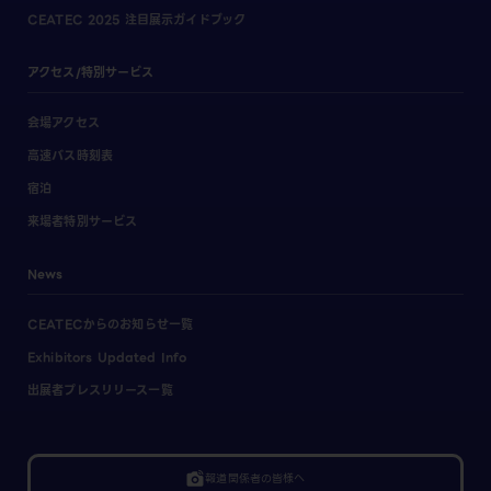
CEATEC 2025 注目展示ガイドブック
アクセス/特別サービス
会場アクセス
高速バス時刻表
宿泊
来場者特別サービス
News
CEATECからのお知らせ一覧
Exhibitors Updated Info
出展者プレスリリース一覧
linked_camera
報道関係者の皆様へ