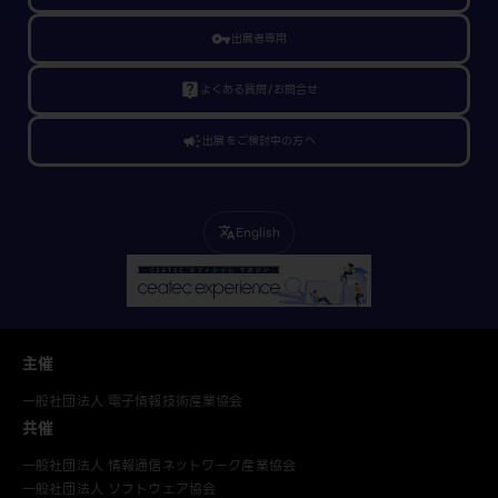
vpn_key
出展者専用
live_help
よくある質問/お問合せ
campaign
出展をご検討中の方へ
English
translate
主催
一般社団法人 電子情報技術産業協会
共催
一般社団法人 情報通信ネットワーク産業協会
一般社団法人 ソフトウェア協会