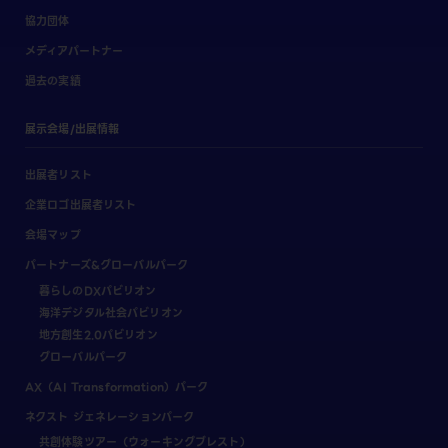
協力団体
メディアパートナー
過去の実績
展示会場/出展情報
出展者リスト
企業ロゴ出展者リスト
会場マップ
パートナーズ&グローバルパーク
暮らしのDXパビリオン
海洋デジタル社会パビリオン
地方創生2.0パビリオン
グローバルパーク
AX（AI Transformation）パーク
ネクスト ジェネレーションパーク
共創体験ツアー（ウォーキングブレスト）