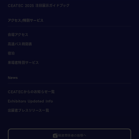
CEATEC 2025 注目展示ガイドブック
アクセス/特別サービス
会場アクセス
高速バス時刻表
宿泊
来場者特別サービス
News
CEATECからのお知らせ一覧
Exhibitors Updated Info
出展者プレスリリース一覧
linked_camera
報道関係者の皆様へ