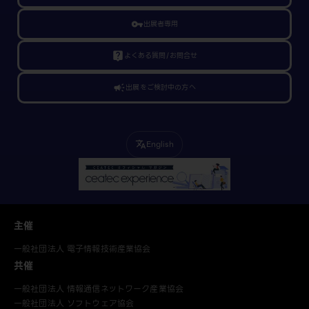
vpn_key
出展者専用
live_help
よくある質問/お問合せ
campaign
出展をご検討中の方へ
English
translate
主催
一般社団法人 電子情報技術産業協会
共催
一般社団法人 情報通信ネットワーク産業協会
一般社団法人 ソフトウェア協会