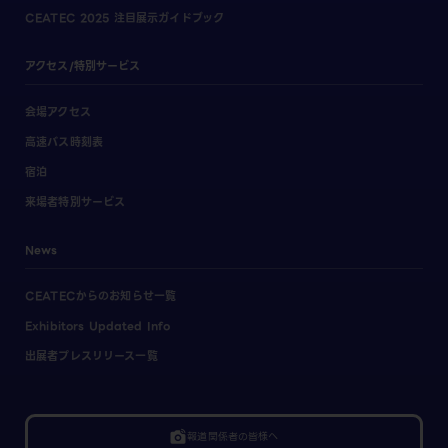
CEATEC 2025 注目展示ガイドブック
アクセス/特別サービス
会場アクセス
高速バス時刻表
宿泊
来場者特別サービス
News
CEATECからのお知らせ一覧
Exhibitors Updated Info
出展者プレスリリース一覧
linked_camera
報道関係者の皆様へ