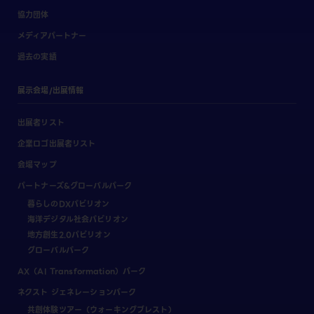
協力団体
メディアパートナー
過去の実績
展示会場/出展情報
出展者リスト
企業ロゴ出展者リスト
会場マップ
パートナーズ&グローバルパーク
暮らしのDXパビリオン
海洋デジタル社会パビリオン
地方創生2.0パビリオン
グローバルパーク
AX（AI Transformation）パーク
ネクスト ジェネレーションパーク
共創体験ツアー（ウォーキングブレスト）