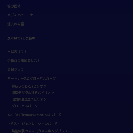
協力団体
メディアパートナー
過去の実績
展示会場/出展情報
出展者リスト
企業ロゴ出展者リスト
会場マップ
パートナーズ&グローバルパーク
暮らしのDXパビリオン
海洋デジタル社会パビリオン
地方創生2.0パビリオン
グローバルパーク
AX（AI Transformation）パーク
ネクスト ジェネレーションパーク
共創体験ツアー（ウォーキングブレスト）