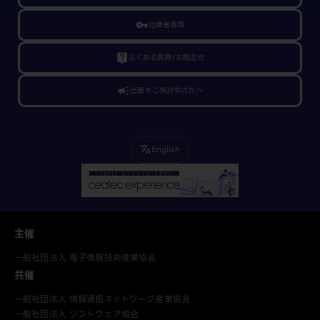
vpn_key
出展者専用
live_help
よくある質問/お問合せ
campaign
出展をご検討中の方へ
English
translate
主催
一般社団法人 電子情報技術産業協会
共催
一般社団法人 情報通信ネットワーク産業協会
一般社団法人 ソフトウェア協会