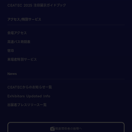
CEATEC 2025 注目展示ガイドブック
アクセス/特別サービス
会場アクセス
高速バス時刻表
宿泊
来場者特別サービス
News
CEATECからのお知らせ一覧
Exhibitors Updated Info
出展者プレスリリース一覧
linked_camera
報道関係者の皆様へ