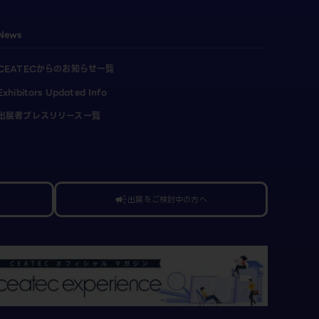
News
CEATECからのお知らせ一覧
Exhibitors Updated Info
出展者プレスリリース一覧
出展をご検討中の方へ
campaign