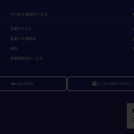
アクセス/特別サービス
会場アクセス
高速バス時刻表
宿泊
来場者特別サービス
出展者専用
よくある質問/お問合せ
vpn_key
live_help