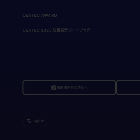
CEATEC AWARD
CEATEC 2025 注目展示ガイドブック
報道関係者の皆様へ
linked_camera
English
translate