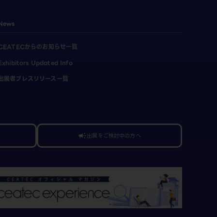
News
CEATECからのお知らせ一覧
Exhibitors Updated Info
出展者プレスリリース一覧
出展をご検討中の方へ
campaign