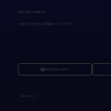
CEATEC AWARD
CEATEC 2025 注目展示ガイドブック
報道関係者の皆様へ
linked_camera
English
translate