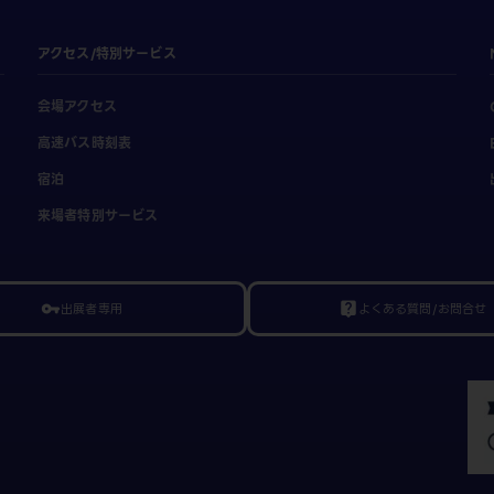
アクセス/特別サービス
会場アクセス
高速バス時刻表
宿泊
来場者特別サービス
出展者専用
よくある質問/お問合せ
vpn_key
live_help