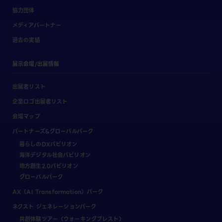
協力団体
メディアパートナー
過去の実績
展示会場/出展情報
出展者リスト
企業ロゴ出展者リスト
会場マップ
パートナーズ&グローバルパーク
暮らしのDXパビリオン
海洋デジタル社会パビリオン
地方創生2.0パビリオン
グローバルパーク
AX（AI Transformation）パーク
ネクスト ジェネレーションパーク
共創体験ツアー（ウォーキングブレスト）