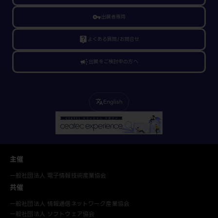
vpn_key
出展者専用
live_help
よくある質問/お問合せ
campaign
出展をご検討中の方へ
English
translate
主催
一般社団法人 電子情報技術産業協会
共催
一般社団法人 情報通信ネットワーク産業協会
一般社団法人 ソフトウェア協会