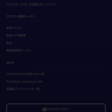
CEATEC 2025 注目展示ガイドブック
アクセス/特別サービス
会場アクセス
高速バス時刻表
宿泊
来場者特別サービス
News
CEATECからのお知らせ一覧
Exhibitors Updated Info
出展者プレスリリース一覧
linked_camera
報道関係者の皆様へ