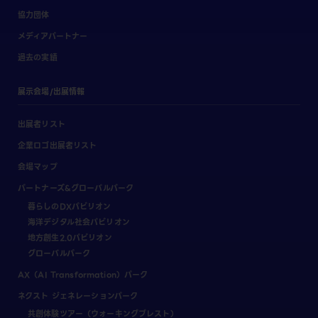
協力団体
メディアパートナー
過去の実績
展示会場/出展情報
出展者リスト
企業ロゴ出展者リスト
会場マップ
パートナーズ&グローバルパーク
暮らしのDXパビリオン
海洋デジタル社会パビリオン
地方創生2.0パビリオン
グローバルパーク
AX（AI Transformation）パーク
ネクスト ジェネレーションパーク
共創体験ツアー（ウォーキングブレスト）