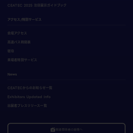
CEATEC 2025 注目展示ガイドブック
アクセス/特別サービス
会場アクセス
高速バス時刻表
宿泊
来場者特別サービス
News
CEATECからのお知らせ一覧
Exhibitors Updated Info
出展者プレスリリース一覧
linked_camera
報道関係者の皆様へ