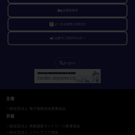
vpn_key
出展者専用
live_help
よくある質問/お問合せ
campaign
出展をご検討中の方へ
English
translate
主催
一般社団法人 電子情報技術産業協会
共催
一般社団法人 情報通信ネットワーク産業協会
一般社団法人 ソフトウェア協会