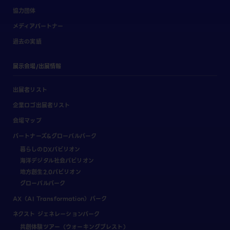
協力団体
メディアパートナー
過去の実績
展示会場/出展情報
出展者リスト
企業ロゴ出展者リスト
会場マップ
パートナーズ&グローバルパーク
暮らしのDXパビリオン
海洋デジタル社会パビリオン
地方創生2.0パビリオン
グローバルパーク
AX（AI Transformation）パーク
ネクスト ジェネレーションパーク
共創体験ツアー（ウォーキングブレスト）