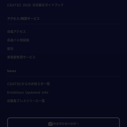
CEATEC 2025 注目展示ガイドブック
アクセス/特別サービス
会場アクセス
高速バス時刻表
宿泊
来場者特別サービス
News
CEATECからのお知らせ一覧
Exhibitors Updated Info
出展者プレスリリース一覧
linked_camera
報道関係者の皆様へ