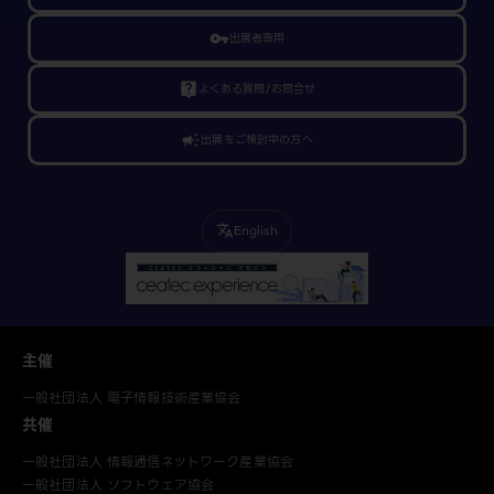
vpn_key
出展者専用
live_help
よくある質問/お問合せ
campaign
出展をご検討中の方へ
English
translate
主催
一般社団法人 電子情報技術産業協会
共催
一般社団法人 情報通信ネットワーク産業協会
一般社団法人 ソフトウェア協会