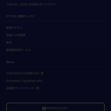
CEATEC 2025 注目展示ガイドブック
アクセス/特別サービス
会場アクセス
高速バス時刻表
宿泊
来場者特別サービス
News
CEATECからのお知らせ一覧
Exhibitors Updated Info
出展者プレスリリース一覧
linked_camera
報道関係者の皆様へ