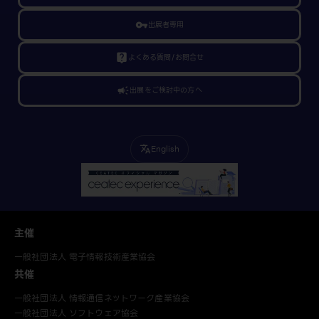
vpn_key
出展者専用
live_help
よくある質問/お問合せ
campaign
出展をご検討中の方へ
English
translate
主催
一般社団法人 電子情報技術産業協会
共催
一般社団法人 情報通信ネットワーク産業協会
一般社団法人 ソフトウェア協会