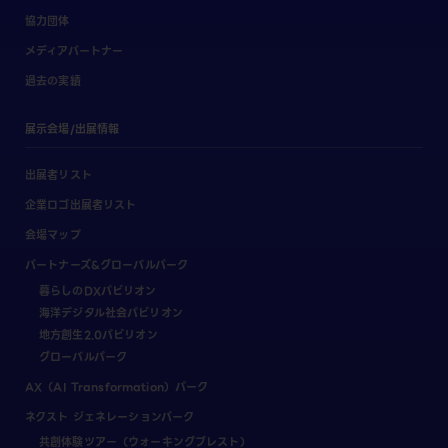
協力団体
メディアパートナー
過去の実績
展示会場/出展情報
出展者リスト
企業ロゴ出展者リスト
会場マップ
パートナーズ&グローバルパーク
暮らしのDXパビリオン
海洋デジタル社会パビリオン
地方創生2.0パビリオン
グローバルパーク
AX（AI Transformation）パーク
ネクスト ジェネレーションパーク
共創体験ツアー（ウォーキングブレスト）