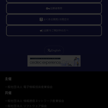
vpn_key
出展者専用
live_help
よくある質問/お問合せ
campaign
出展をご検討中の方へ
English
translate
主催
一般社団法人 電子情報技術産業協会
共催
一般社団法人 情報通信ネットワーク産業協会
一般社団法人 ソフトウェア協会