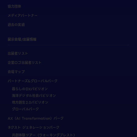
協力団体
メディアパートナー
過去の実績
展示会場/出展情報
出展者リスト
企業ロゴ出展者リスト
会場マップ
パートナーズ&グローバルパーク
暮らしのDXパビリオン
海洋デジタル社会パビリオン
地方創生2.0パビリオン
グローバルパーク
AX（AI Transformation）パーク
ネクスト ジェネレーションパーク
共創体験ツアー（ウォーキングブレスト）