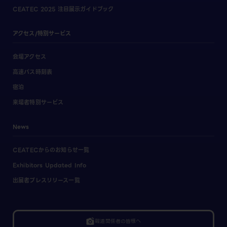
CEATEC 2025 注目展示ガイドブック
アクセス/特別サービス
会場アクセス
高速バス時刻表
宿泊
来場者特別サービス
News
CEATECからのお知らせ一覧
Exhibitors Updated Info
出展者プレスリリース一覧
linked_camera
報道関係者の皆様へ