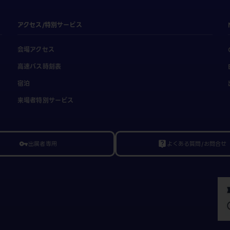
アクセス/特別サービス
会場アクセス
高速バス時刻表
宿泊
来場者特別サービス
出展者専用
よくある質問/お問合せ
vpn_key
live_help