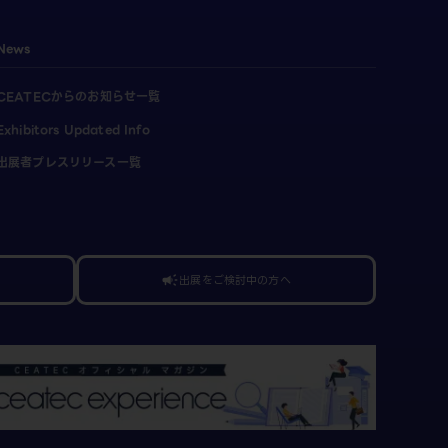
News
CEATECからのお知らせ一覧
Exhibitors Updated Info
出展者プレスリリース一覧
出展をご検討中の方へ
campaign