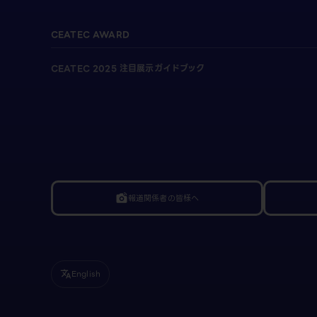
CEATEC AWARD
CEATEC 2025 注目展示ガイドブック
報道関係者の皆様へ
linked_camera
English
translate