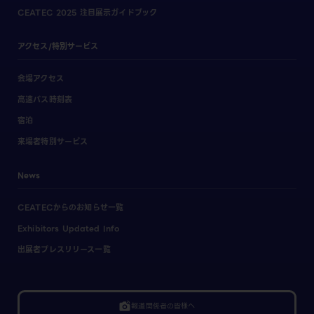
CEATEC 2025 注目展示ガイドブック
アクセス/特別サービス
会場アクセス
高速バス時刻表
宿泊
来場者特別サービス
News
CEATECからのお知らせ一覧
Exhibitors Updated Info
出展者プレスリリース一覧
linked_camera
報道関係者の皆様へ