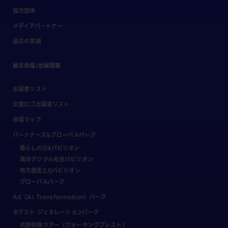
協力団体
メディアパートナー
過去の実績
展示会場/出展情報
出展者リスト
企業ロゴ出展者リスト
会場マップ
パートナーズ&グローバルパーク
暮らしのDXパビリオン
海洋デジタル社会パビリオン
地方創生2.0パビリオン
グローバルパーク
AX（AI Transformation）パーク
ネクスト ジェネレーションパーク
共創体験ツアー（ウォーキングブレスト）