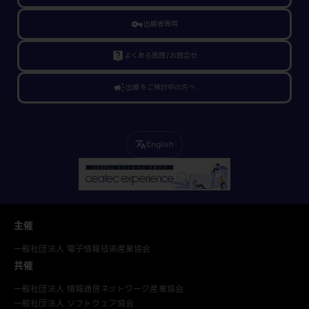
vpn_key
出展者専用
live_help
よくある質問/お問合せ
campaign
出展をご検討中の方へ
English
translate
主催
一般社団法人 電子情報技術産業協会
共催
一般社団法人 情報通信ネットワーク産業協会
一般社団法人 ソフトウェア協会