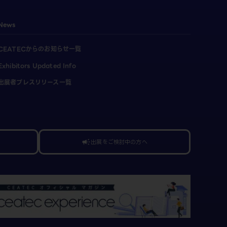
News
CEATECからのお知らせ一覧
Exhibitors Updated Info
出展者プレスリリース一覧
出展をご検討中の方へ
campaign