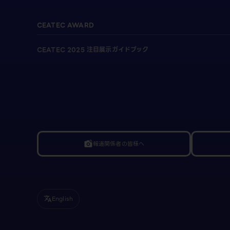
CEATEC AWARD
CEATEC 2025 注目展示ガイドブック
報道関係者の皆様へ
linked_camera
English
translate