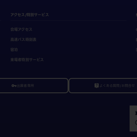
アクセス/特別サービス
会場アクセス
高速バス時刻表
宿泊
来場者特別サービス
出展者専用
よくある質問/お問合せ
vpn_key
live_help