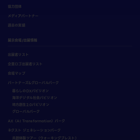
協力団体
メディアパートナー
過去の実績
展示会場/出展情報
出展者リスト
企業ロゴ出展者リスト
会場マップ
パートナーズ&グローバルパーク
暮らしのDXパビリオン
海洋デジタル社会パビリオン
地方創生2.0パビリオン
グローバルパーク
AX（AI Transformation）パーク
ネクスト ジェネレーションパーク
共創体験ツアー（ウォーキングブレスト）