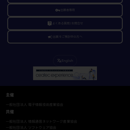
vpn_key
出展者専用
live_help
よくある質問/お問合せ
campaign
出展をご検討中の方へ
English
translate
主催
一般社団法人 電子情報技術産業協会
共催
一般社団法人 情報通信ネットワーク産業協会
一般社団法人 ソフトウェア協会