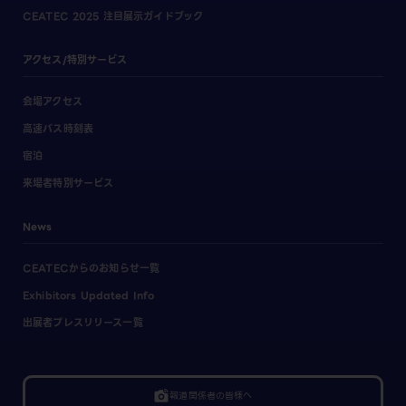
CEATEC 2025 注目展示ガイドブック
アクセス/特別サービス
会場アクセス
高速バス時刻表
宿泊
来場者特別サービス
News
CEATECからのお知らせ一覧
Exhibitors Updated Info
出展者プレスリリース一覧
linked_camera
報道関係者の皆様へ