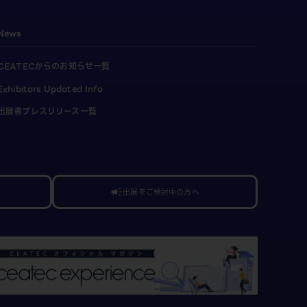
News
CEATECからのお知らせ一覧
Exhibitors Updated Info
出展者プレスリリース一覧
出展をご検討中の方へ
campaign