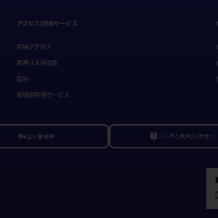
アクセス/特別サービス
会場アクセス
高速バス時刻表
宿泊
来場者特別サービス
出展者専用
よくある質問/お問合せ
vpn_key
live_help