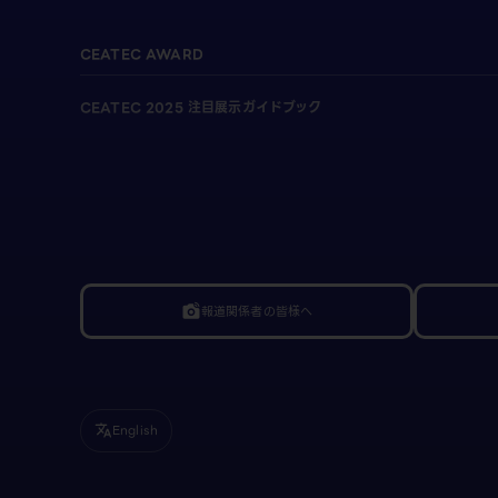
CEATEC AWARD
CEATEC 2025 注目展示ガイドブック
報道関係者の皆様へ
linked_camera
English
translate