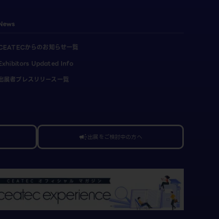
News
CEATECからのお知らせ一覧
Exhibitors Updated Info
出展者プレスリリース一覧
出展をご検討中の方へ
campaign