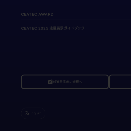
CEATEC AWARD
CEATEC 2025 注目展示ガイドブック
報道関係者の皆様へ
linked_camera
English
translate