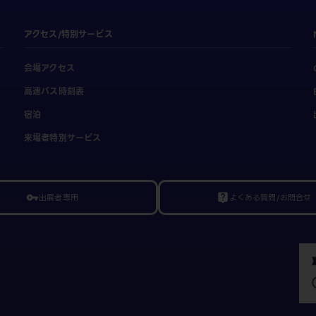
アクセス/特別サービス
会場アクセス
高速バス時刻表
宿泊
来場者特別サービス
出展者専用
よくある質問/お問合せ
vpn_key
live_help