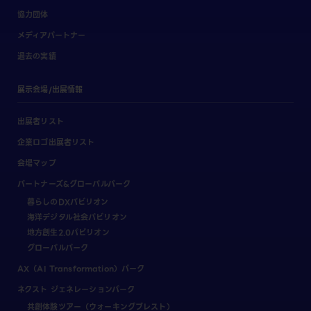
協力団体
メディアパートナー
過去の実績
展示会場/出展情報
出展者リスト
企業ロゴ出展者リスト
会場マップ
パートナーズ&グローバルパーク
暮らしのDXパビリオン
海洋デジタル社会パビリオン
地方創生2.0パビリオン
グローバルパーク
AX（AI Transformation）パーク
ネクスト ジェネレーションパーク
共創体験ツアー（ウォーキングブレスト）