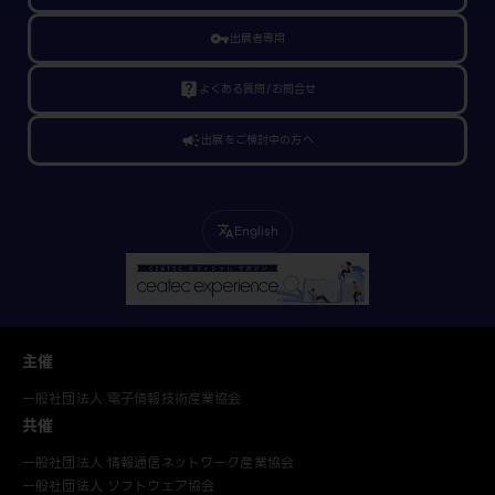
vpn_key
出展者専用
live_help
よくある質問/お問合せ
campaign
出展をご検討中の方へ
English
translate
主催
一般社団法人 電子情報技術産業協会
共催
一般社団法人 情報通信ネットワーク産業協会
一般社団法人 ソフトウェア協会