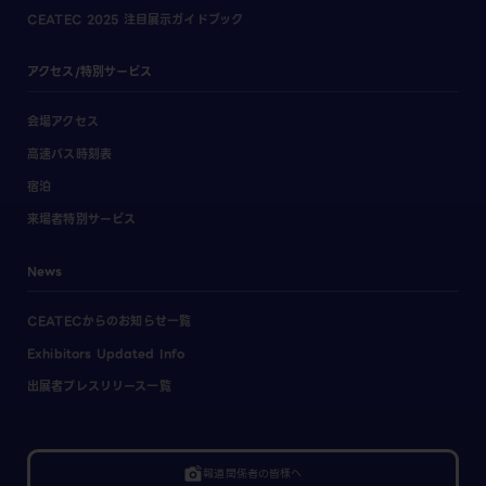
CEATEC 2025 注目展示ガイドブック
アクセス/特別サービス
会場アクセス
高速バス時刻表
宿泊
来場者特別サービス
News
CEATECからのお知らせ一覧
Exhibitors Updated Info
出展者プレスリリース一覧
linked_camera
報道関係者の皆様へ