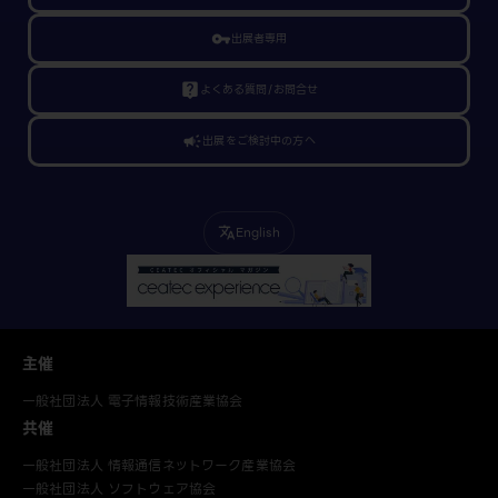
vpn_key
出展者専用
live_help
よくある質問/お問合せ
campaign
出展をご検討中の方へ
English
translate
主催
一般社団法人 電子情報技術産業協会
共催
一般社団法人 情報通信ネットワーク産業協会
一般社団法人 ソフトウェア協会