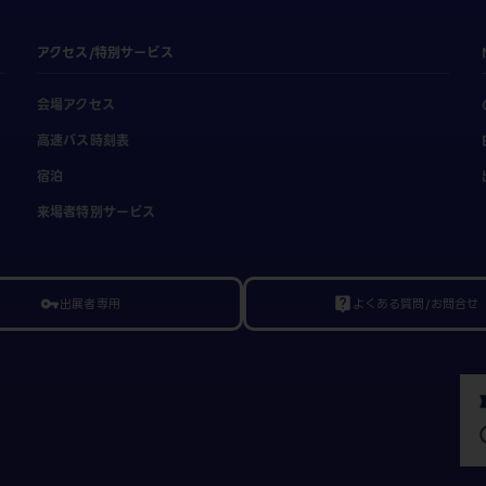
アクセス/特別サービス
会場アクセス
高速バス時刻表
宿泊
来場者特別サービス
出展者専用
よくある質問/お問合せ
vpn_key
live_help