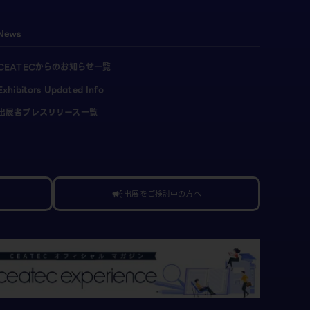
News
CEATECからのお知らせ一覧
Exhibitors Updated Info
出展者プレスリリース一覧
出展をご検討中の方へ
campaign