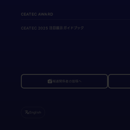
CEATEC AWARD
CEATEC 2025 注目展示ガイドブック
報道関係者の皆様へ
linked_camera
English
translate