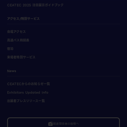
CEATEC 2025 注目展示ガイドブック
アクセス/特別サービス
会場アクセス
高速バス時刻表
宿泊
来場者特別サービス
News
CEATECからのお知らせ一覧
Exhibitors Updated Info
出展者プレスリリース一覧
linked_camera
報道関係者の皆様へ