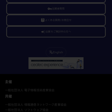
vpn_key
出展者専用
live_help
よくある質問/お問合せ
campaign
出展をご検討中の方へ
English
translate
主催
一般社団法人 電子情報技術産業協会
共催
一般社団法人 情報通信ネットワーク産業協会
一般社団法人 ソフトウェア協会