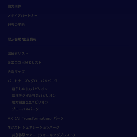
協力団体
メディアパートナー
過去の実績
展示会場/出展情報
出展者リスト
企業ロゴ出展者リスト
会場マップ
パートナーズ&グローバルパーク
暮らしのDXパビリオン
海洋デジタル社会パビリオン
地方創生2.0パビリオン
グローバルパーク
AX（AI Transformation）パーク
ネクスト ジェネレーションパーク
共創体験ツアー（ウォーキングブレスト）