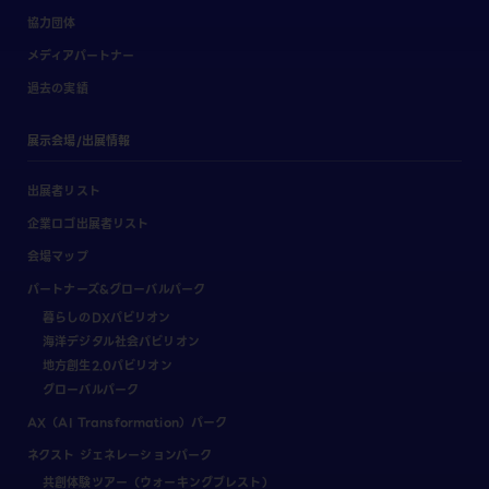
協力団体
メディアパートナー
過去の実績
展示会場/出展情報
出展者リスト
企業ロゴ出展者リスト
会場マップ
パートナーズ&グローバルパーク
暮らしのDXパビリオン
海洋デジタル社会パビリオン
地方創生2.0パビリオン
グローバルパーク
AX（AI Transformation）パーク
ネクスト ジェネレーションパーク
共創体験ツアー（ウォーキングブレスト）