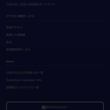
CEATEC 2025 注目展示ガイドブック
アクセス/特別サービス
会場アクセス
高速バス時刻表
宿泊
来場者特別サービス
News
CEATECからのお知らせ一覧
Exhibitors Updated Info
出展者プレスリリース一覧
linked_camera
報道関係者の皆様へ