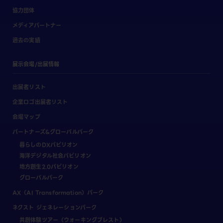
協力団体
メディアパートナー
過去の実績
展示会場/出展情報
出展者リスト
企業ロゴ出展者リスト
会場マップ
パートナーズ&グローバルパーク
暮らしのDXパビリオン
海洋デジタル社会パビリオン
地方創生2.0パビリオン
グローバルパーク
AX（AI Transformation）パーク
ネクスト ジェネレーションパーク
共創体験ツアー（ウォーキングブレスト）