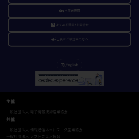
vpn_key
出展者専用
live_help
よくある質問/お問合せ
campaign
出展をご検討中の方へ
English
translate
主催
一般社団法人 電子情報技術産業協会
共催
一般社団法人 情報通信ネットワーク産業協会
一般社団法人 ソフトウェア協会