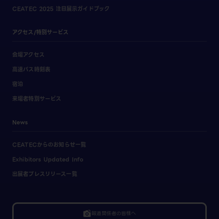
CEATEC 2025 注目展示ガイドブック
アクセス/特別サービス
会場アクセス
高速バス時刻表
宿泊
来場者特別サービス
News
CEATECからのお知らせ一覧
Exhibitors Updated Info
出展者プレスリリース一覧
linked_camera
報道関係者の皆様へ