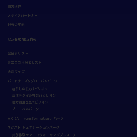
協力団体
メディアパートナー
過去の実績
展示会場/出展情報
出展者リスト
企業ロゴ出展者リスト
会場マップ
パートナーズ&グローバルパーク
暮らしのDXパビリオン
海洋デジタル社会パビリオン
地方創生2.0パビリオン
グローバルパーク
AX（AI Transformation）パーク
ネクスト ジェネレーションパーク
共創体験ツアー（ウォーキングブレスト）