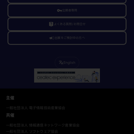
vpn_key
出展者専用
live_help
よくある質問/お問合せ
campaign
出展をご検討中の方へ
English
translate
主催
一般社団法人 電子情報技術産業協会
共催
一般社団法人 情報通信ネットワーク産業協会
一般社団法人 ソフトウェア協会