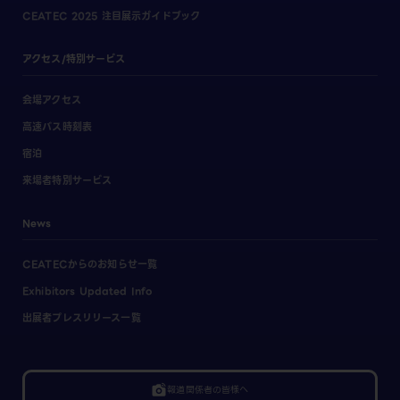
CEATEC 2025 注目展示ガイドブック
アクセス/特別サービス
会場アクセス
高速バス時刻表
宿泊
来場者特別サービス
News
CEATECからのお知らせ一覧
Exhibitors Updated Info
出展者プレスリリース一覧
linked_camera
報道関係者の皆様へ