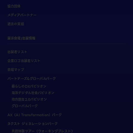
協力団体
メディアパートナー
過去の実績
展示会場/出展情報
出展者リスト
企業ロゴ出展者リスト
会場マップ
パートナーズ&グローバルパーク
暮らしのDXパビリオン
海洋デジタル社会パビリオン
地方創生2.0パビリオン
グローバルパーク
AX（AI Transformation）パーク
ネクスト ジェネレーションパーク
共創体験ツアー（ウォーキングブレスト）