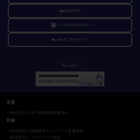
vpn_key
出展者専用
live_help
よくある質問/お問合せ
campaign
出展をご検討中の方へ
English
translate
主催
一般社団法人 電子情報技術産業協会
共催
一般社団法人 情報通信ネットワーク産業協会
一般社団法人 ソフトウェア協会