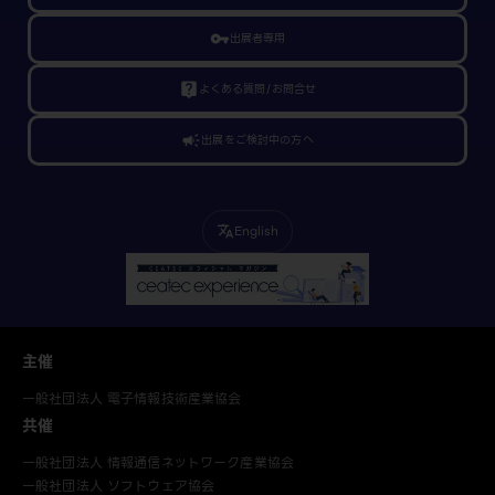
vpn_key
出展者専用
live_help
よくある質問/お問合せ
campaign
出展をご検討中の方へ
English
translate
主催
一般社団法人 電子情報技術産業協会
共催
一般社団法人 情報通信ネットワーク産業協会
一般社団法人 ソフトウェア協会