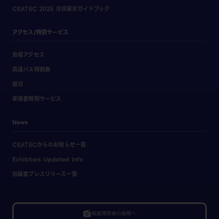
CEATEC 2025 注目展示ガイドブック
アクセス/特別サービス
会場アクセス
高速バス時刻表
宿泊
来場者特別サービス
News
CEATECからのお知らせ一覧
Exhibitors Updated Info
出展者プレスリリース一覧
linked_camera
報道関係者の皆様へ