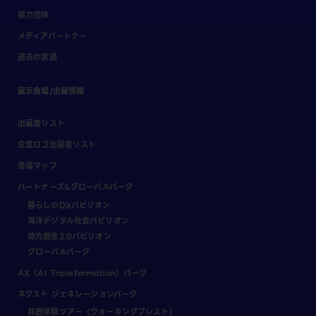
協力団体
メディアパートナー
過去の実績
展示会場/出展情報
出展者リスト
企業ロゴ出展者リスト
会場マップ
パートナーズ&グローバルパーク
暮らしのDXパビリオン
海洋デジタル社会パビリオン
地方創生2.0パビリオン
グローバルパーク
AX（AI Transformation）パーク
ネクスト ジェネレーションパーク
共創体験ツアー（ウォーキングブレスト）