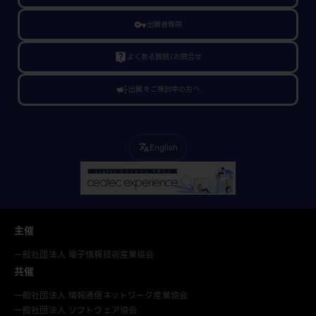
vpn_key
出展者専用
live_help
よくある質問/お問合せ
campaign
出展をご検討中の方へ
English
translate
主催
一般社団法人 電子情報技術産業協会
共催
一般社団法人 情報通信ネットワーク産業協会
一般社団法人 ソフトウェア協会