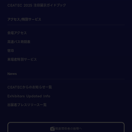
CEATEC 2025 注目展示ガイドブック
アクセス/特別サービス
会場アクセス
高速バス時刻表
宿泊
来場者特別サービス
News
CEATECからのお知らせ一覧
Exhibitors Updated Info
出展者プレスリリース一覧
linked_camera
報道関係者の皆様へ