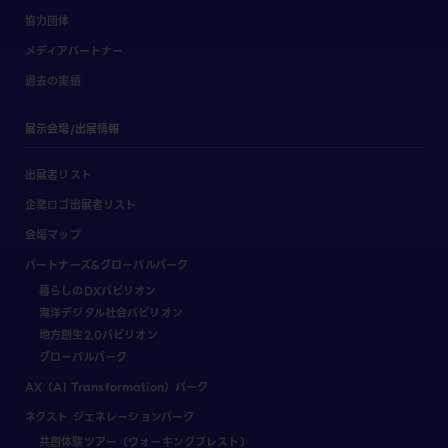
協力団体
メディアパートナー
過去の実績
展示会場/出展情報
出展者リスト
企業ロゴ出展者リスト
会場マップ
パートナーズ&グローバルパーク
暮らしのDXパビリオン
海洋デジタル社会パビリオン
地方創生2.0パビリオン
グローバルパーク
AX（AI Transformation）パーク
ネクスト ジェネレーションパーク
共創体験ツアー（ウォーキングブレスト）