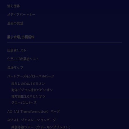
協力団体
メディアパートナー
過去の実績
展示会場/出展情報
出展者リスト
企業ロゴ出展者リスト
会場マップ
パートナーズ&グローバルパーク
暮らしのDXパビリオン
海洋デジタル社会パビリオン
地方創生2.0パビリオン
グローバルパーク
AX（AI Transformation）パーク
ネクスト ジェネレーションパーク
共創体験ツアー（ウォーキングブレスト）