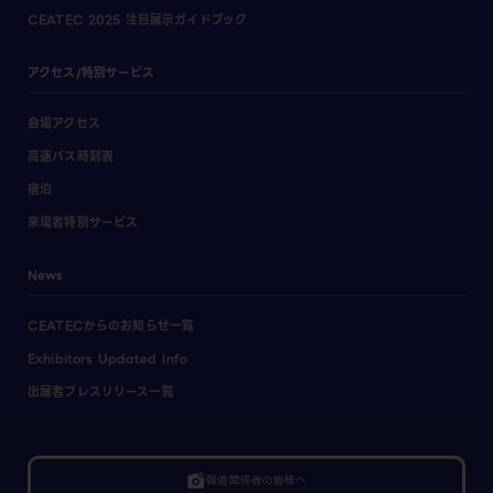
CEATEC 2025 注目展示ガイドブック
アクセス/特別サービス
会場アクセス
高速バス時刻表
宿泊
来場者特別サービス
News
CEATECからのお知らせ一覧
Exhibitors Updated Info
出展者プレスリリース一覧
linked_camera
報道関係者の皆様へ