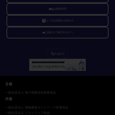
vpn_key
出展者専用
live_help
よくある質問/お問合せ
campaign
出展をご検討中の方へ
English
translate
主催
一般社団法人 電子情報技術産業協会
共催
一般社団法人 情報通信ネットワーク産業協会
一般社団法人 ソフトウェア協会