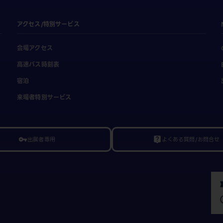
アクセス/特別サービス
会場アクセス
高速バス時刻表
宿泊
来場者特別サービス
出展者専用
よくある質問/お問合せ
vpn_key
live_help