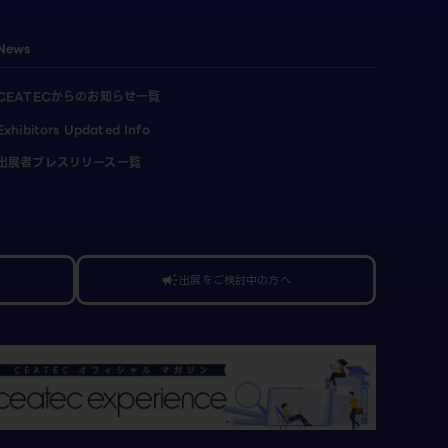
News
CEATECからのお知らせ一覧
Exhibitors Updated Info
出展者プレスリリース一覧
出展をご検討中の方へ
campaign