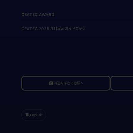
CEATEC AWARD
CEATEC 2025 注目展示ガイドブック
報道関係者の皆様へ
linked_camera
English
translate