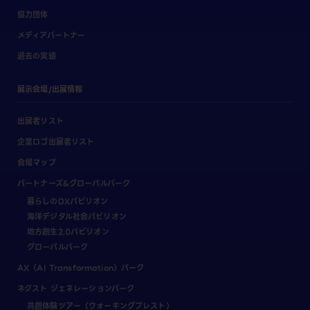
協力団体
メディアパートナー
過去の実績
展示会場/出展情報
出展者リスト
企業ロゴ出展者リスト
会場マップ
パートナーズ&グローバルパーク
暮らしのDXパビリオン
海洋デジタル社会パビリオン
地方創生2.0パビリオン
グローバルパーク
AX（AI Transformation）パーク
ネクスト ジェネレーションパーク
共創体験ツアー（ウォーキングブレスト）