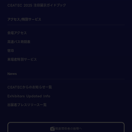
CEATEC 2025 注目展示ガイドブック
アクセス/特別サービス
会場アクセス
高速バス時刻表
宿泊
来場者特別サービス
News
CEATECからのお知らせ一覧
Exhibitors Updated Info
出展者プレスリリース一覧
linked_camera
報道関係者の皆様へ