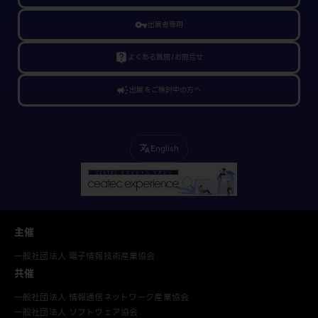
vpn_key
出展者専用
live_help
よくある質問/お問合せ
campaign
出展をご検討中の方へ
English
translate
主催
一般社団法人 電子情報技術産業協会
共催
一般社団法人 情報通信ネットワーク産業協会
一般社団法人 ソフトウェア協会