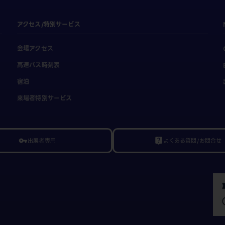
アクセス/特別サービス
会場アクセス
高速バス時刻表
宿泊
来場者特別サービス
出展者専用
よくある質問/お問合せ
vpn_key
live_help