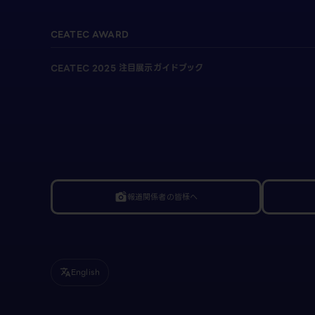
CEATEC AWARD
CEATEC 2025 注目展示ガイドブック
報道関係者の皆様へ
linked_camera
English
translate