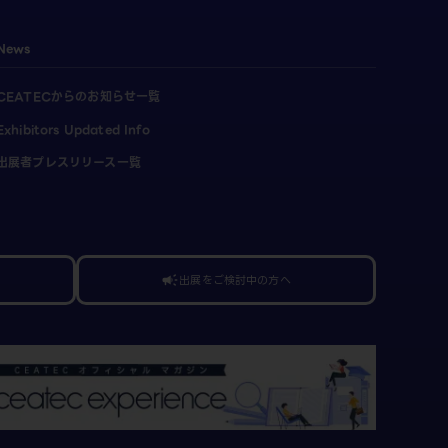
News
CEATECからのお知らせ一覧
Exhibitors Updated Info
出展者プレスリリース一覧
出展をご検討中の方へ
campaign