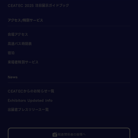
CEATEC 2025 注目展示ガイドブック
アクセス/特別サービス
会場アクセス
高速バス時刻表
宿泊
来場者特別サービス
News
CEATECからのお知らせ一覧
Exhibitors Updated Info
出展者プレスリリース一覧
linked_camera
報道関係者の皆様へ