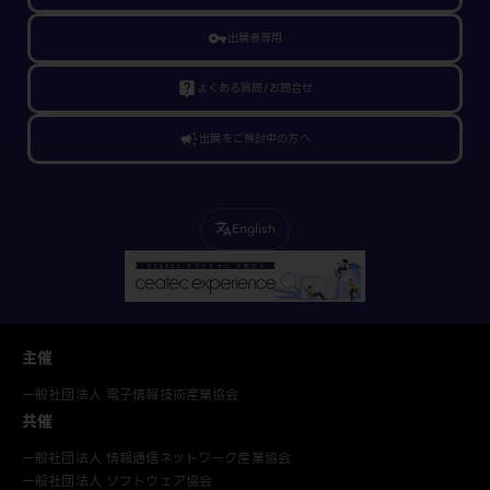
vpn_key
出展者専用
live_help
よくある質問/お問合せ
campaign
出展をご検討中の方へ
English
translate
主催
一般社団法人 電子情報技術産業協会
共催
一般社団法人 情報通信ネットワーク産業協会
一般社団法人 ソフトウェア協会