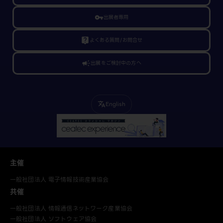
vpn_key
出展者専用
live_help
よくある質問/お問合せ
campaign
出展をご検討中の方へ
English
translate
主催
一般社団法人 電子情報技術産業協会
共催
一般社団法人 情報通信ネットワーク産業協会
一般社団法人 ソフトウェア協会