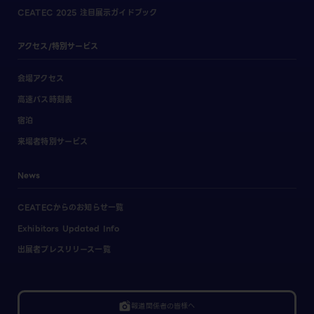
CEATEC 2025 注目展示ガイドブック
アクセス/特別サービス
会場アクセス
高速バス時刻表
宿泊
来場者特別サービス
News
CEATECからのお知らせ一覧
Exhibitors Updated Info
出展者プレスリリース一覧
linked_camera
報道関係者の皆様へ