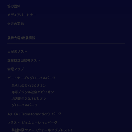
協力団体
メディアパートナー
過去の実績
展示会場/出展情報
出展者リスト
企業ロゴ出展者リスト
会場マップ
パートナーズ&グローバルパーク
暮らしのDXパビリオン
海洋デジタル社会パビリオン
地方創生2.0パビリオン
グローバルパーク
AX（AI Transformation）パーク
ネクスト ジェネレーションパーク
共創体験ツアー（ウォーキングブレスト）