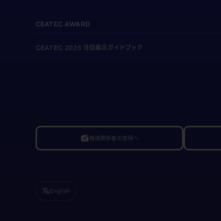
CEATEC AWARD
CEATEC 2025 注目展示ガイドブック
報道関係者の皆様へ
linked_camera
English
translate