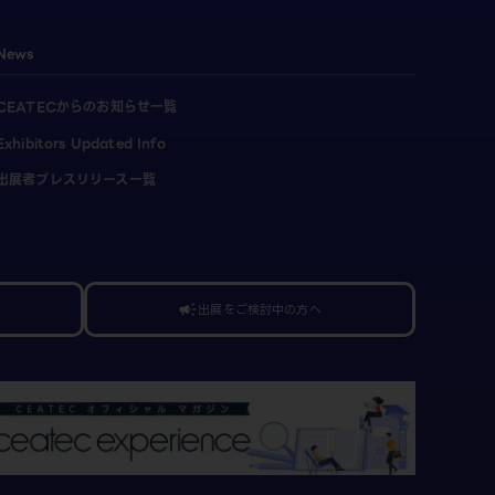
News
CEATECからのお知らせ一覧
Exhibitors Updated Info
出展者プレスリリース一覧
出展をご検討中の方へ
campaign