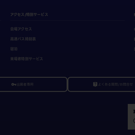
アクセス/特別サービス
会場アクセス
高速バス時刻表
宿泊
来場者特別サービス
出展者専用
よくある質問/お問合せ
vpn_key
live_help