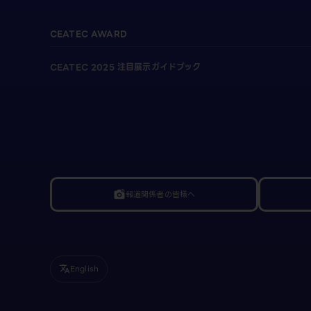
CEATEC AWARD
CEATEC 2025 注目展示ガイドブック
報道関係者の皆様へ
linked_camera
English
translate