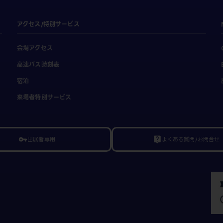
アクセス/特別サービス
会場アクセス
高速バス時刻表
宿泊
来場者特別サービス
出展者専用
よくある質問/お問合せ
vpn_key
live_help