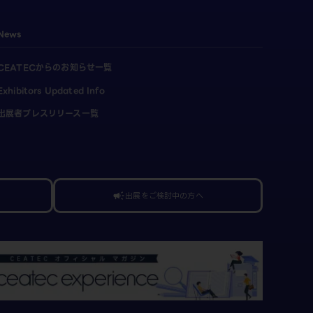
News
CEATECからのお知らせ一覧
Exhibitors Updated Info
出展者プレスリリース一覧
出展をご検討中の方へ
campaign