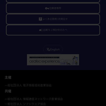
vpn_key
出展者専用
live_help
よくある質問/お問合せ
campaign
出展をご検討中の方へ
English
translate
主催
一般社団法人 電子情報技術産業協会
共催
一般社団法人 情報通信ネットワーク産業協会
一般社団法人 ソフトウェア協会