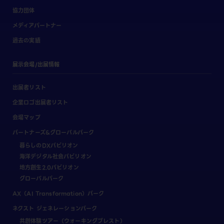
協力団体
メディアパートナー
過去の実績
展示会場/出展情報
出展者リスト
企業ロゴ出展者リスト
会場マップ
パートナーズ&グローバルパーク
暮らしのDXパビリオン
海洋デジタル社会パビリオン
地方創生2.0パビリオン
グローバルパーク
AX（AI Transformation）パーク
ネクスト ジェネレーションパーク
共創体験ツアー（ウォーキングブレスト）