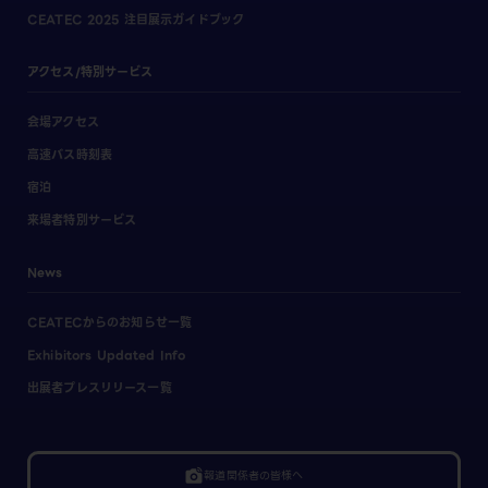
CEATEC 2025 注目展示ガイドブック
アクセス/特別サービス
会場アクセス
高速バス時刻表
宿泊
来場者特別サービス
News
CEATECからのお知らせ一覧
Exhibitors Updated Info
出展者プレスリリース一覧
linked_camera
報道関係者の皆様へ