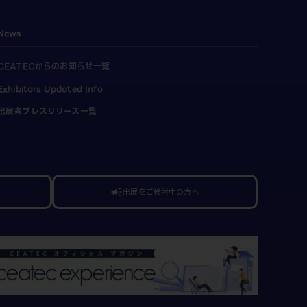
News
CEATECからのお知らせ一覧
Exhibitors Updated Info
出展者プレスリリース一覧
出展をご検討中の方へ
campaign