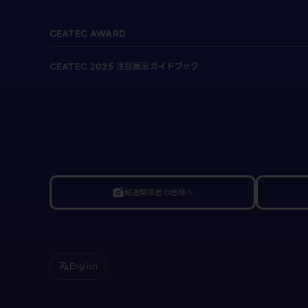
CEATEC AWARD
CEATEC 2025 注目展示ガイドブック
報道関係者の皆様へ
linked_camera
English
translate