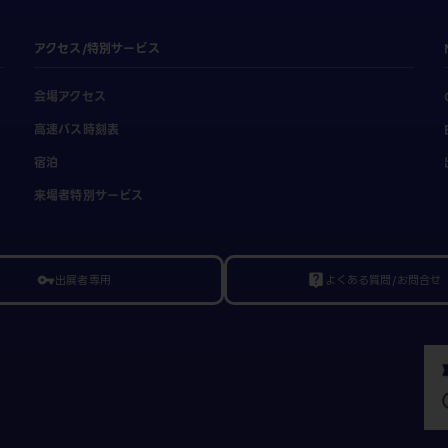
アクセス/特別サービス
会場アクセス
高速バス時刻表
宿泊
来場者特別サービス
出展者専用
よくある質問/お問合せ
vpn_key
live_help