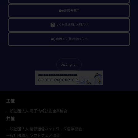
vpn_key
出展者専用
live_help
よくある質問/お問合せ
campaign
出展をご検討中の方へ
English
translate
主催
一般社団法人 電子情報技術産業協会
共催
一般社団法人 情報通信ネットワーク産業協会
一般社団法人 ソフトウェア協会