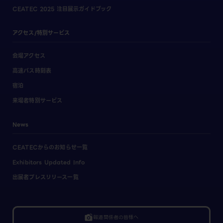
CEATEC 2025 注目展示ガイドブック
アクセス/特別サービス
会場アクセス
高速バス時刻表
宿泊
来場者特別サービス
News
CEATECからのお知らせ一覧
Exhibitors Updated Info
出展者プレスリリース一覧
linked_camera
報道関係者の皆様へ