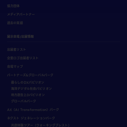
協力団体
メディアパートナー
過去の実績
展示会場/出展情報
出展者リスト
企業ロゴ出展者リスト
会場マップ
パートナーズ&グローバルパーク
暮らしのDXパビリオン
海洋デジタル社会パビリオン
地方創生2.0パビリオン
グローバルパーク
AX（AI Transformation）パーク
ネクスト ジェネレーションパーク
共創体験ツアー（ウォーキングブレスト）