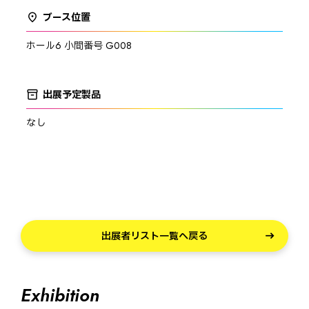
ブース位置
place
ホール6
小間番号 G008
出展予定製品
inventory_2
なし
出展者リスト一覧へ戻る
Exhibition