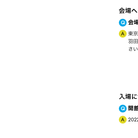
会場へ
会
東京
羽田
さい
入場に
開館
20