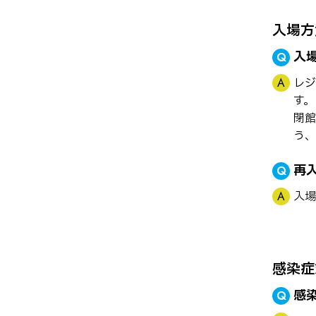
入場方
入
レジ
す。
閉館
う、
再
入場
感染症
感