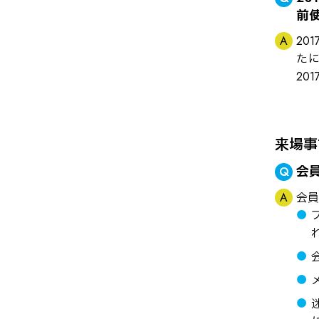
前
20
たに
20
来場事
会
会員