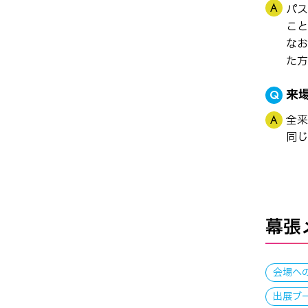
パス
こと
なお
た方
来
全来
同じ
幕張
会場へ
出展ブ