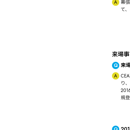
幕張
て、
来場事
来
CE
り、
20
規登
2