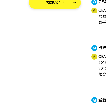
CE
お問い合せ
CE
なお
お手
昨
CE
20
20
規登
登