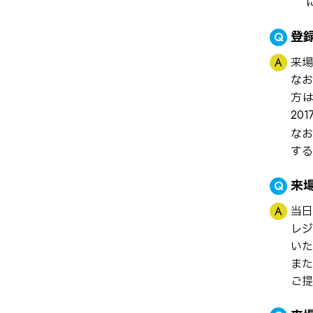
登
来場
なお
方は
20
なお
する
来
当日
レジ
いた
また
ご提