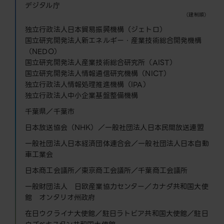
デジタル庁
（建制順）
独立行政法人日本貿易振興機構（ジェトロ）
国立研究開発法人新エネルギー・産業技術総合開発機構
（NEDO）
国立研究開発法人産業技術総合研究所（AIST）
国立研究開発法人情報通信研究機構（NICT）
独立行政法人情報処理推進機構（IPA）
独立行政法人中小企業基盤整備機構
千葉県／千葉市
日本放送協会（NHK）／一般社団法人日本民間放送連盟
一般社団法人日本経済団体連合会／一般社団法人日本自動
車工業会
日本商工会議所／東京商工会議所／千葉商工会議所
一般財団法人 日欧産業協力センター／カナダ共和国大使
館 オンタリオ州政府
在日ウクライナ大使館／駐日ラトビア共和国大使館／駐日