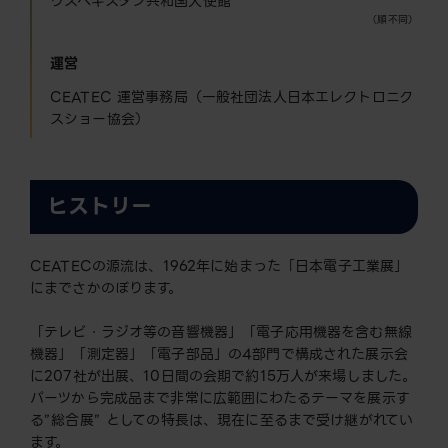
ウズベキスタン共和国大使館
（順不同）
運営
CEATEC 運営事務局（一般社団法人日本エレクトロニク
スショー協会）
ヒストリー
CEATECの源流は、1962年に始まった「日本電子工業展」
にまでさかのぼります。
「テレビ・ラジオ等の音響機器」「電子応用機器を含む無線
機器」「測定器」「電子部品」の4部門で構成された展示会
に207社が出展、10日間の会期で約15万人が来場しました。
パーツから完成品まで非常に広範囲にわたるテーマを展示す
る”総合展” としての特長は、現在に至るまで受け継がれてい
ます。