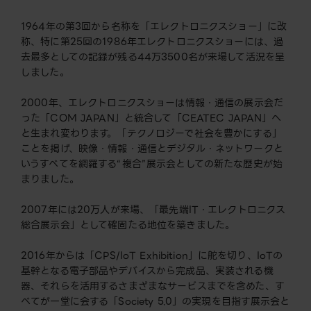
1964年の第3回から名称を「エレクトロニクスショー」に改
称、特に第25回の1986年エレクトロニクスショーには、過
去最多としての記録が残る44万3500名が来場して活況を呈
しました。
2000年、エレクトロニクスショーは情報・通信の展示会だ
った「COM JAPAN」と統合して「CEATEC JAPAN」へ
と生まれ変わります。「テクノロジーで社会を豊かにする」
ことを掲げ、映像・情報・通信とデジタル・ネットワークと
いうすべてを網羅する“複合”展示会としての新たな歴史が始
まりました。
2007年には20万人が来場、「最先端IT・エレクトロニクス
総合展示会」として確固たる地位を築きました。
2016年からは「CPS/IoT Exhibition」に舵を切り、IoTの
基幹となる電子部品やデバイスから完成品、実装される機
器、それらを活用するさまざまなサービスまでを含めた、す
べてが一堂に会する「Society 5.0」の実現を目指す展示会と