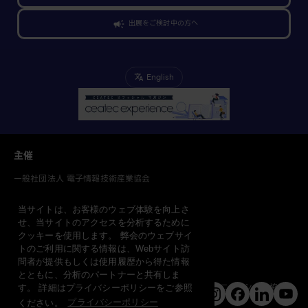
出展をご検討中の方へ
English
主催
一般社団法人 電子情報技術産業協会
共催
当サイトは、お客様のウェブ体験を向上さ
一般社団法人 情報通信ネットワーク産業協会
せ、当サイトのアクセスを分析するために
一般社団法人 ソフトウェア協会
クッキーを使用します。 弊会のウェブサイ
運営
トのご利用に関する情報は、Webサイト訪
問者が提供もしくは使用履歴から得た情報
CEATEC 運営事務局
とともに、分析のパートナーと共有しま
（一般社団法人日本エレクトロニクスショー協会）
す。 詳細はプライバシーポリシーをご参照
ください。
プライバシーポリシー