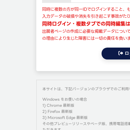
同時に複数の方が同一IDでログインすること、
入力データの破損や消失を引き起こす事故がたび
同時ログイン・複数タブでの同時編集
出展者ページの作成に必要な掲載データについ
の理由により生じた障害には一切の責任を負い
ロ
本サイトは、下記バージョンのブラウザでのご利用
Windows をお使いの場合
1) Chrome 最新版
2) Firefox 最新版
3) Microsoft Edge 最新版
その他プレビューリリースやベータ版、携帯電話搭
ただきます。