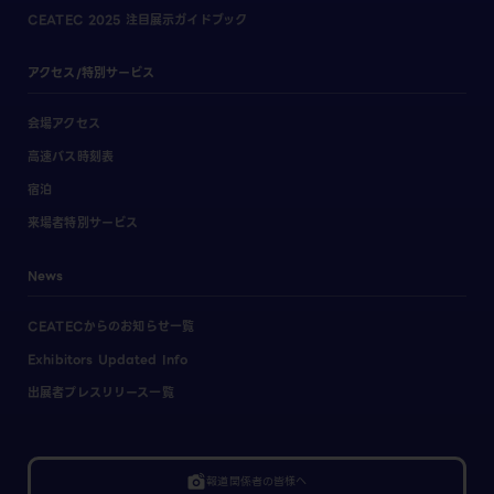
CEATEC 2025 注目展示ガイドブック
アクセス/特別サービス
会場アクセス
高速バス時刻表
宿泊
来場者特別サービス
News
CEATECからのお知らせ一覧
Exhibitors Updated Info
出展者プレスリリース一覧
linked_camera
報道関係者の皆様へ