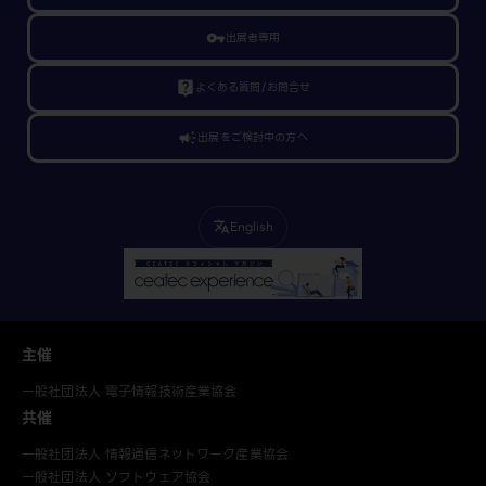
vpn_key
出展者専用
live_help
よくある質問/お問合せ
campaign
出展をご検討中の方へ
English
translate
主催
一般社団法人 電子情報技術産業協会
共催
一般社団法人 情報通信ネットワーク産業協会
一般社団法人 ソフトウェア協会