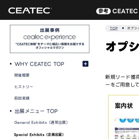
CEATE
参考
TOP
オプシ
オプ
WHY CEATEC TOP
開催概要
新規リード獲
ーをご用意し
ヒストリー
前回実績
案内状
出展メニュー TOP
General Exhibits（通常出展）
Special Exhibits（企画出展）