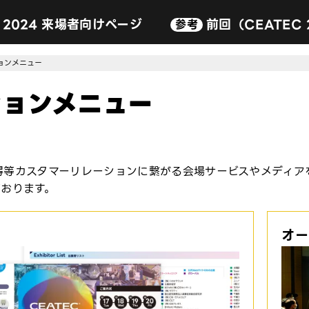
C 2024 来場者向けページ
前回（CEATEC
参考
Special Exhibits（企画出展
出展規程
申込フロー
資料ダウンロード
よくある質問
General Exhibits（通常出展）
ョンメニュー
パートナーズパーク
ションメニュー
ネクストジェネレーションパーク（ス
グローバルパーク
CEATEC 2024 25周年特別企画 ～AI
得等カスタマーリレーションに繋がる会場サービスやメディア
ております。
オー